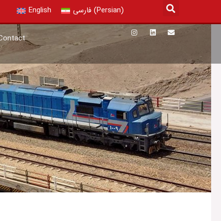
)
Persian
(
فارسی
English
WORK WITH US
Contact