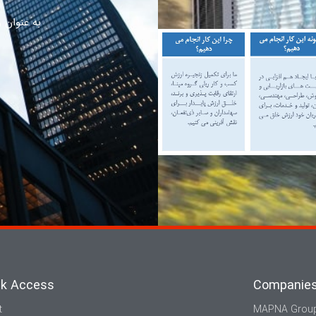
به عنوان ر
ck Access
Companie
t
MAPNA Grou