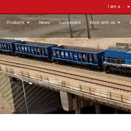
I am a …
EN ABOUT
OPEN PRODUCTS
OPEN 
Products
News
Customers
Work with us
Governance