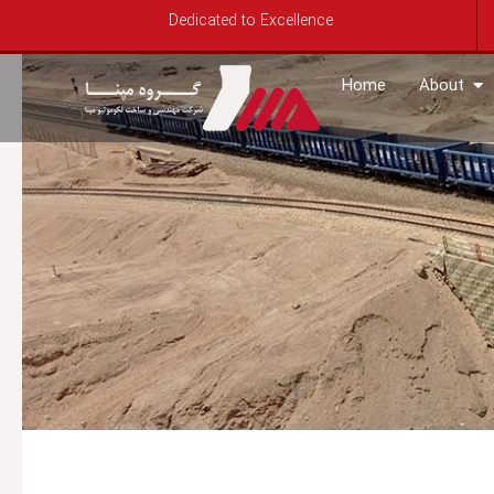
Skip
Dedicated to Excellence
to
content
OP
Home
About