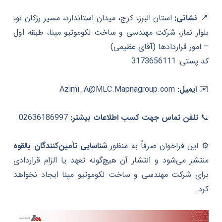
📍
نشانی:
استان البرز، کرج، میدان استاندارد، مسیر رزکان نو،
بلوار نماز، شرکت مهندسی و ساخت لکوموتیو مپنا، طبقه اول
– امور قراردادها (آقای عظیمی)
کد پستی: 3173656111
✉️
ایمیل:
Azimi_A@MLC.Mapnagroup.com
📞
تلفن تماس جهت کسب اطلاعات بیشتر:
02636186997
⚙️ این فراخوان صرفاً به منظور
شناسایی تأمین‌کنندگان بالقوه
منتشر می‌شود و انتشار آن هیچ‌گونه تعهد یا الزام قراردادی
برای شرکت مهندسی و ساخت لکوموتیو مپنا ایجاد نخواهد
کرد.