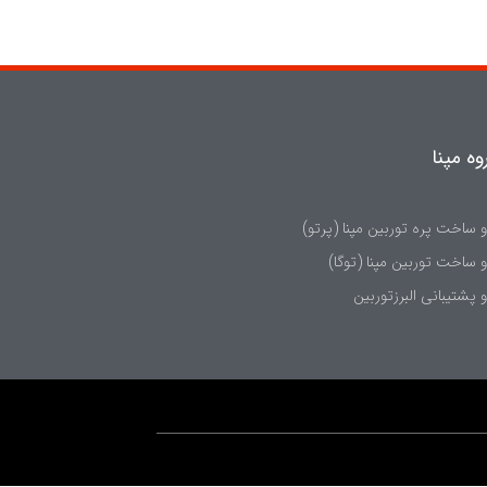
ه مپنا
اخت پره‌ توربین مپنا (پرتو)
اخت توربين مپنا (توگا)
شتيبانی البرزتوربين