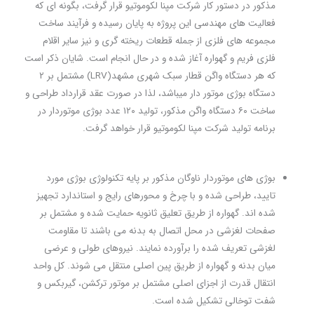
مذکور در دستور کار شرکت مپنا لکوموتیو قرار گرفت، بگونه ای که
فعالیت های مهندسی این پروژه به پایان رسیده و فرآیند ساخت
مجموعه های فلزی از جمله قطعات ریخته گری و نیز سایر اقلام
فلزی فریم و گهواره آغاز شده و در حال انجام است. شایان ذکر است
که هر دستگاه واگن قطار سبک شهری مشهد(
LRV
) مشتمل بر ۲
دستگاه بوژی موتور دار می­باشد، لذا در صورت عقد قرارداد طراحی و
ساخت ۶۰ دستگاه واگن مذکور، تولید ۱۲۰ عدد بوژی موتوردار در
برنامه تولید شرکت مپنا لکوموتیو قرار خواهد گرفت.
بوژی های موتوردار ناوگان مذکور بر پایه تکنولوژی بوژی مورد
تایید، طراحی شده و با چرخ و محورهای رایج و استاندارد تجهیز
شده اند. گهواره از طریق تعلیق ثانویه حمایت شده و مشتمل بر
صفحات لغزشی در محل اتصال به بدنه می باشند تا مقاومت
لغزشی تعریف شده را برآورده نمایند. نیروهای طولی و عرضی
میان بدنه و گهواره از طریق پین اصلی منتقل می شوند. کل واحد
انتقال قدرت از اجزای اصلی مشتمل بر موتور ترکشن، گیربکس و
شفت توخالی تشکیل شده است.