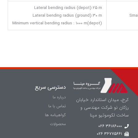
Lateral bending radius (depot):۲۵ m
Lateral bending radius (ground):۳۰ m
Smal
Minimum vertical bending radius : ۱۰۰۰ m(depot)
دسترسی سریع
درباره ما
کرج، میدان استاندارد خیابان
تماس با ما
رزکان نو شرکت مهندسی و
ساخت لکوموتیو مپنا
گواهینامه ها
محصولات
۳۶۱۸۶۰۰۰ ۰۲۶
۳۶۷۷۵۶۶۱ ۰۲۶