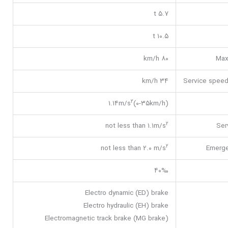
۵.۷ t
۱۰.۵ t
۸۰ km/h
Max
۳۴ km/h
Service speed
۲
۱.۱۴m/s
(۰-۳۵km/h)
۲
not less than ۱.۱m/s
Ser
۲
not less than ۲.۰ m/s
Emerge
۴۰‰
Electro dynamic (ED) brake
Electro hydraulic (EH) brake
Electromagnetic track brake (MG brake)