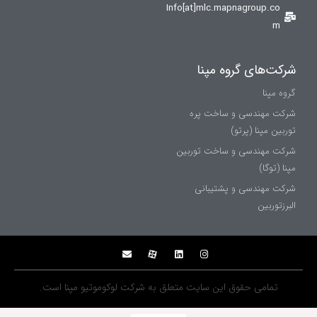
Info[at]mlc.mapnagroup.co
m
شركت‌های گروه مپنا
گروه مپنا
شرکت مهندسی و ساخت پره‌
توربین مپنا (پرتو)
شركت مهندسی و ساخت توربين
مپنا (توگا)
شركت مهندسی و پشتيبانی
البرزتوربين
تمامی حقوق اين سايت متعلق به شركت لوکوموتیو مپنا است.