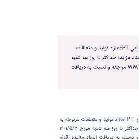
شركت مهندسي و ساخت لكوموتيو مپنا در نظر دارد دو دستگاه موتورگاز سوز اتوبوس ۶سيلندر cc ۸۷۰۰ايتاليايي FPTمازاد توليد و متعلقات
 مزايده حداكثر تا روز سه شنبه
مورخ ۱۴۰۱/۵/۳ ساعت ۱۶به سايت شركت مهندسي مپنا لكوموتيو به آدرس WW.MAPNALOCOMOTIVE.COM مراجعه و نسبت به دريافت
شركت مهندسي و ساخت لكوموتيو مپنا در نظر دارد دو دستگاه موتورگاز سوز اتوبوس ۶سيلندر cc ۸۷۰۰ايتاليايي FPTمازاد توليد و متعلقات مربوطه به
آن به صورت نو از طريق مزايده عمومي به فروش برساند. متقاضيان مي توانند جهت دريافت اسناد مزايده حداكثر تا روز سه شنبه مورخ ۱۴۰۱/۵/۳
ندسي مپنا لكوموتيو به آدرس WWW.MAPNALOCOMOTIVE.COM مراجعه و نسبت به دريافت اسناد مزايده اقدام