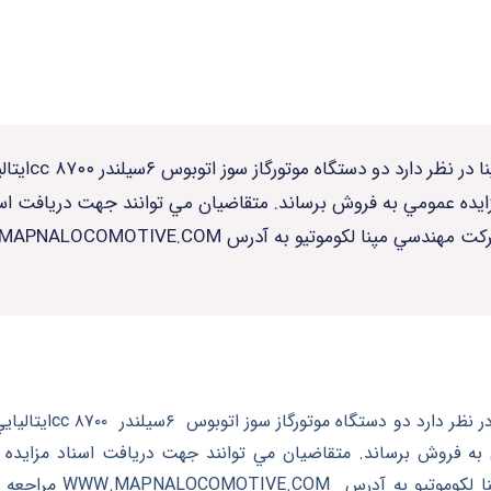
ايده عمومي به فروش برساند. متقاضيان مي توانند جهت دريافت اسناد
ساعت ۱۶به سايت شركت مه